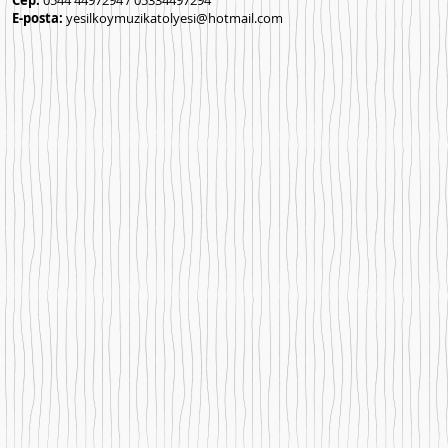
Cep:
0544 4497294 / 05334497294
E-posta:
yesilkoymuzikatolyesi@hotmail.com