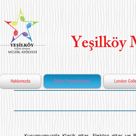
Yeşilköy 
Hakkımızda
Eğitim Programlarımız
London Colle
Kurumumuzda Klasik gitar, Elektro gitar ve B