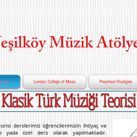
şilköy Müzik Atölye
arımız
London College of Music
Preschool Prodigies
Klasik Türk Müziği Teorisi
isi derslerimiz öğrencilerimizin ihtiyaç ve
up yada özel ders olarak yapılmaktadır.