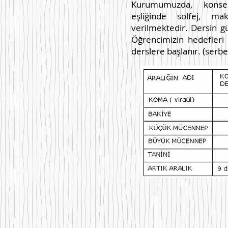
Kurumumuzda, k
onse
eşliğinde solfej, ma
verilmektedir. Dersin gün
Öğrencimizin hedefleri 
derslere başlanır. (serb