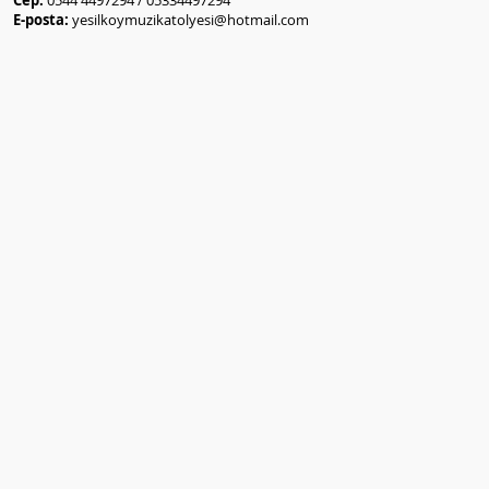
Cep:
0544 4497294 / 05334497294
E-posta:
yesilkoymuzikatolyesi@hotmail.com